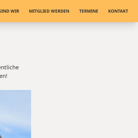
SIND WIR
MITGLIED WERDEN
TERMINE
KONTAKT
entliche
en!